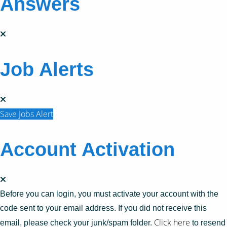
Answers
Job Alerts
Save Jobs Alert
Account Activation
Before you can login, you must activate your account with the
code sent to your email address. If you did not receive this
Click here
email, please check your junk/spam folder.
to resend