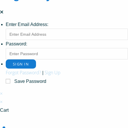
Enter Email Address:
Password:
Forgot Password?
Sign Up
|
Save Password
×
×
Cart