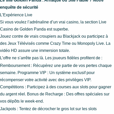
Le site Golden Panda : Arnaque ou Site Fiable ? Notre
enquête de sécurité
L’Expérience Live
Si vous voulez l’adrénaline d’un vrai casino, la section Live
Casino de Golden Panda est superbe.
Jouez contre de vrais croupiers au Blackjack ou participez à
des Jeux Télévisés comme Crazy Time ou Monopoly Live. La
vidéo HD assure une immersion totale.
L’offre ne s’arrête pas là. Les joueurs fidèles profitent de :
Remboursement : Récupérez une partie de vos pertes chaque
semaine. Programme VIP : Un système exclusif pour
récompenser votre activité avec des privilèges VIP.
Compétitions : Participez à des courses aux slots pour gagner
du argent réel. Bonus de Recharge : Des offres spéciales sur
vos dépôts le week-end.
Jackpots : Tentez de décrocher le gros lot sur les slots