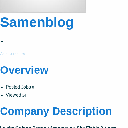
Samenblog
Add a review
Overview
Posted Jobs
0
Viewed
24
Company Description