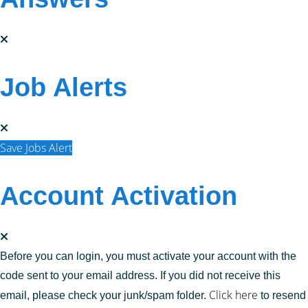
Job Alerts
Save Jobs Alert
Account Activation
Before you can login, you must activate your account with the
code sent to your email address. If you did not receive this
Click here
email, please check your junk/spam folder.
to resend