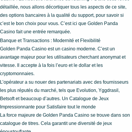
détaillée, nous allons décortiquer tous les aspects de ce site,
des options bancaires à la qualité du support, pour savoir si
c’est le bon choix pour vous. C’est ici que Golden Panda
Casino fait une entrée remarquée.
Banque et Transactions : Modernité et Flexibilité
Golden Panda Casino est un casino moderne. C’est un
avantage majeur pour les utilisateurs cherchant anonymat et
vitesse. Il accepte à la fois l’euro et le dollar et les
cryptomonnaies.
L’opérateur a su nouer des partenariats avec des fournisseurs
les plus réputés du marché, tels que Evolution, Yggdrasil,
Betsoft et beaucoup d’autres. Un Catalogue de Jeux
Impressionnante pour Satisfaire tout le monde
La force majeure de Golden Panda Casino se trouve dans son
catalogue de titres. Cela garantit une diversité de jeux
époustouflante.