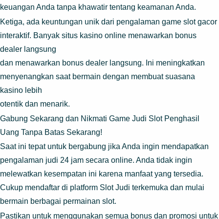
keuangan Anda tanpa khawatir tentang keamanan Anda.
Ketiga, ada keuntungan unik dari pengalaman game slot gacor
interaktif. Banyak situs kasino online menawarkan bonus
dealer langsung
dan menawarkan bonus dealer langsung. Ini meningkatkan
menyenangkan saat bermain dengan membuat suasana
kasino lebih
otentik dan menarik.
Gabung Sekarang dan Nikmati Game Judi Slot Penghasil
Uang Tanpa Batas Sekarang!
Saat ini tepat untuk bergabung jika Anda ingin mendapatkan
pengalaman judi 24 jam secara online. Anda tidak ingin
melewatkan kesempatan ini karena manfaat yang tersedia.
Cukup mendaftar di platform Slot Judi terkemuka dan mulai
bermain berbagai permainan slot.
Pastikan untuk menggunakan semua bonus dan promosi untuk