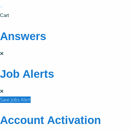
×
Cart
Answers
Job Alerts
Save Jobs Alert
Account Activation