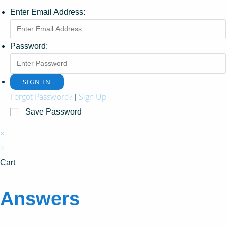
Enter Email Address:
Password:
Forgot Password?
Sign Up
|
Save Password
×
×
Cart
Answers