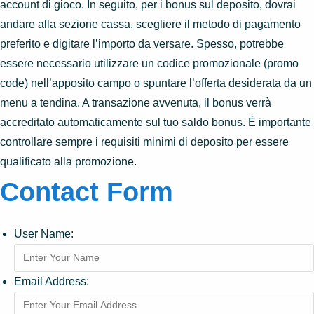
account di gioco. In seguito, per i bonus sul deposito, dovrai
andare alla sezione cassa, scegliere il metodo di pagamento
preferito e digitare l’importo da versare. Spesso, potrebbe
essere necessario utilizzare un codice promozionale (promo
code) nell’apposito campo o spuntare l’offerta desiderata da un
menu a tendina. A transazione avvenuta, il bonus verrà
accreditato automaticamente sul tuo saldo bonus. È importante
controllare sempre i requisiti minimi di deposito per essere
qualificato alla promozione.
Contact Form
User Name:
Email Address: