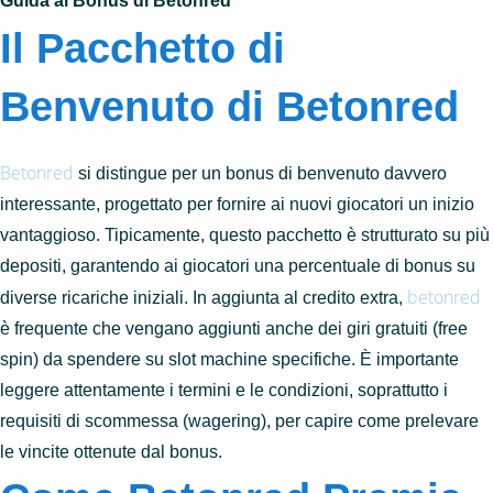
Guida ai Bonus di Betonred
Il Pacchetto di
Benvenuto di Betonred
Betonred
si distingue per un bonus di benvenuto davvero
interessante, progettato per fornire ai nuovi giocatori un inizio
vantaggioso. Tipicamente, questo pacchetto è strutturato su più
depositi, garantendo ai giocatori una percentuale di bonus su
betonred
diverse ricariche iniziali. In aggiunta al credito extra,
è frequente che vengano aggiunti anche dei giri gratuiti (free
spin) da spendere su slot machine specifiche. È importante
leggere attentamente i termini e le condizioni, soprattutto i
requisiti di scommessa (wagering), per capire come prelevare
le vincite ottenute dal bonus.