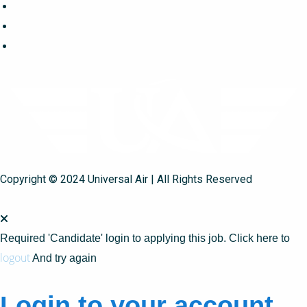
Copyright © 2024 Universal Air | All Rights Reserved
Required 'Candidate' login to applying this job.
Click here to
logout
And try again
Login to your account