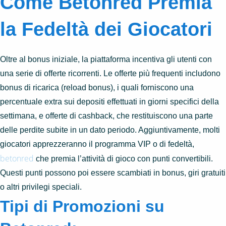
Come Betonred Premia
la Fedeltà dei Giocatori
Oltre al bonus iniziale, la piattaforma incentiva gli utenti con
una serie di offerte ricorrenti. Le offerte più frequenti includono
bonus di ricarica (reload bonus), i quali forniscono una
percentuale extra sui depositi effettuati in giorni specifici della
settimana, e offerte di cashback, che restituiscono una parte
delle perdite subite in un dato periodo. Aggiuntivamente, molti
giocatori apprezzeranno il programma VIP o di fedeltà,
betonred
che premia l’attività di gioco con punti convertibili.
Questi punti possono poi essere scambiati in bonus, giri gratuiti
o altri privilegi speciali.
Tipi di Promozioni su