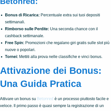
Betonred:
Bonus di Ricarica:
Percentuale extra sui tuoi depositi
settimanali.
Rimborso sulle Perdite:
Una seconda chance con il
cashback settimanale.
Free Spin:
Promozioni che regalano giri gratis sulle slot più
nuove o popolari.
Tornei:
Mettiti alla prova nelle classifiche e vinci bonus.
Attivazione dei Bonus:
Una Guida Pratica
Betonred
Attivare un bonus su
è un processo piuttosto facile e
veloce. Il primo passo è quasi sempre la registrazione di un