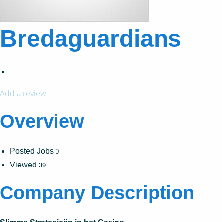
Bredaguardians
Add a review
Overview
Posted Jobs
0
Viewed
39
Company Description