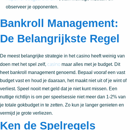
observeer je opponenten.
Bankroll Management:
De Belangrijkste Regel
De meest belangrijke strategie in het casino heeft weinig van
casino
doen met het spel zelf,
maar alles met je budget. Dit
heet bankroll management genoemd. Bepaal vooraf een vast
budget vast en houd je daaraan, het maakt niet uit of je wint of
verliest. Speel nooit met geld dat je niet kunt missen. Een
nuttige richtlijn is om per speelsessie niet meer dan 1-2% van
je totale gokbudget in te zetten. Zo kun je langer genieten en
vermijd je grote verliezen.
Ken de Spelregels