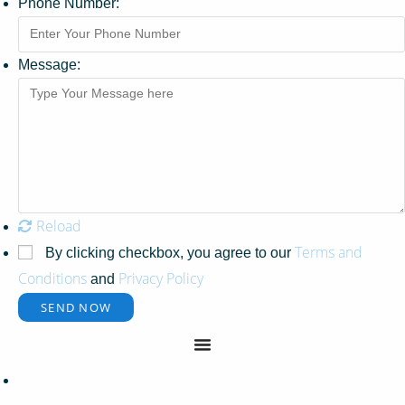
Phone Number:
Message:
Reload
Terms and
By clicking checkbox, you agree to our
Conditions
Privacy Policy
and