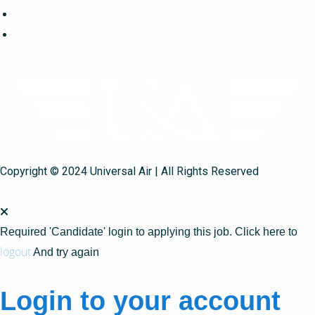
Copyright © 2024 Universal Air | All Rights Reserved
Required 'Candidate' login to applying this job.
Click here to
logout
And try again
Login to your account