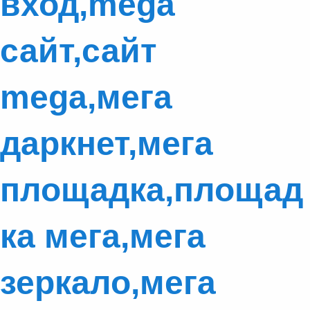
вход,mega
сайт,сайт
mega,мега
даркнет,мега
площадка,площад
ка мега,мега
зеркало,мега