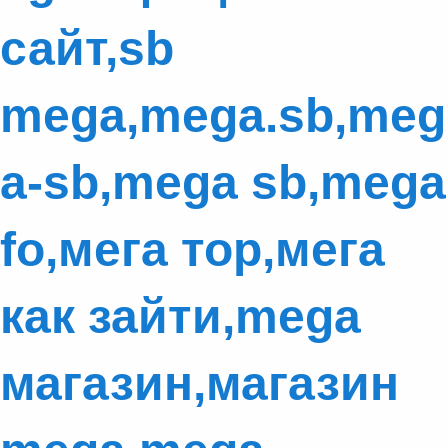
сайт,sb
mega,mega.sb,meg
a-sb,mega sb,mega
fo,мега тор,мега
как зайти,mega
магазин,магазин