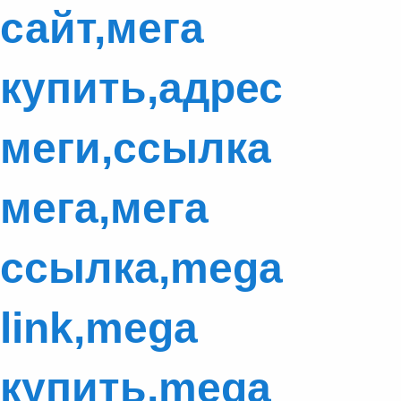
сайт,мега
купить,адрес
меги,ссылка
мега,мега
ссылка,mega
link,mega
купить,mega