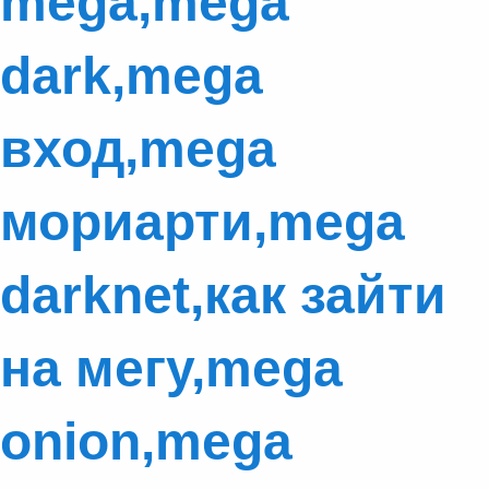
mega,mega
dark,mega
вход,mega
мориарти,mega
darknet,как зайти
на мегу,mega
onion,mega