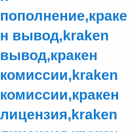
пополнение,краке
н вывод,kraken
вывод,кракен
комиссии,kraken
комиссии,кракен
лицензия,kraken