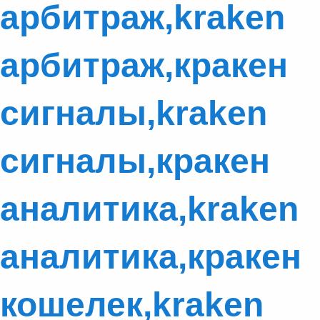
арбитраж,kraken
арбитраж,кракен
сигналы,kraken
сигналы,кракен
аналитика,kraken
аналитика,кракен
кошелек,kraken