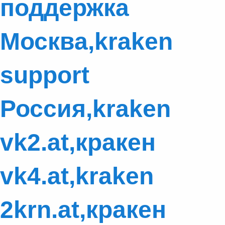
поддержка
Москва,kraken
support
Россия,kraken
vk2.at,кракен
vk4.at,kraken
2krn.at,кракен