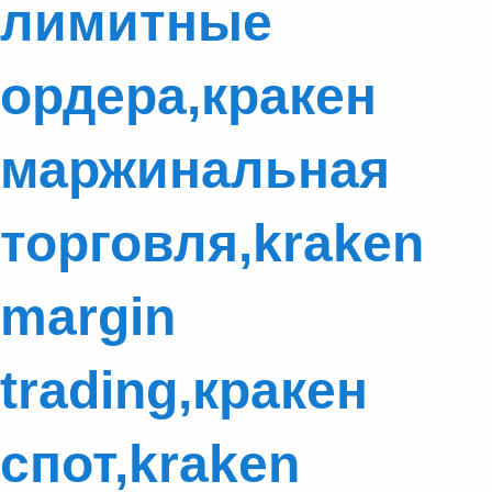
лимитные
ордера,кракен
маржинальная
торговля,kraken
margin
trading,кракен
спот,kraken