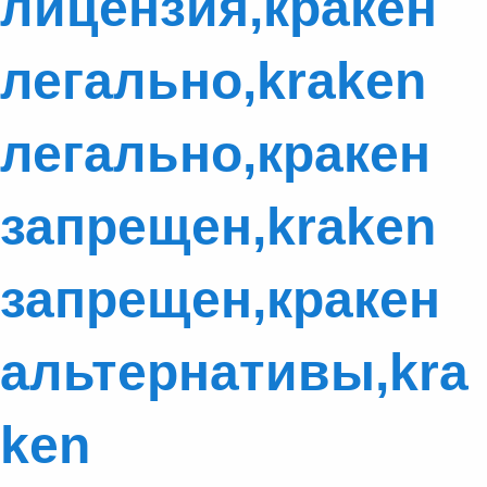
лицензия,кракен
легально,kraken
легально,кракен
запрещен,kraken
запрещен,кракен
альтернативы,kra
ken