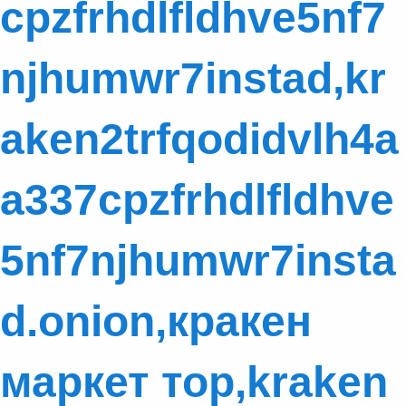
cpzfrhdlfldhve5nf7
njhumwr7instad,kr
aken2trfqodidvlh4a
a337cpzfrhdlfldhve
5nf7njhumwr7insta
d.onion,кракен
маркет тор,kraken