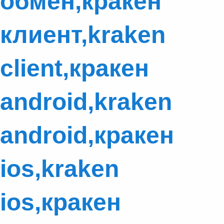
обмен,кракен
клиент,kraken
client,кракен
android,kraken
android,кракен
ios,kraken
ios,кракен