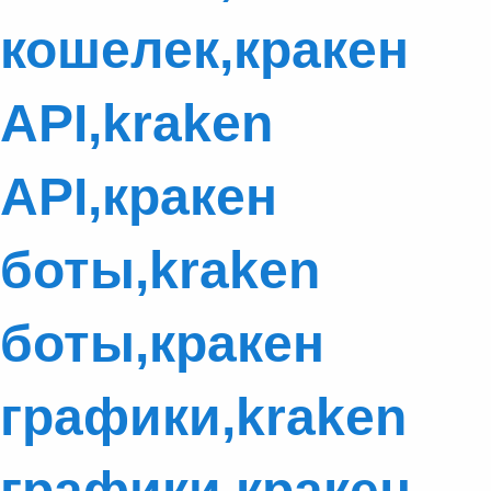
кошелек,кракен
API,kraken
API,кракен
боты,kraken
боты,кракен
графики,kraken
графики,кракен