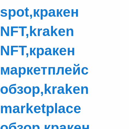
spot,кракен
NFT,kraken
NFT,кракен
маркетплейс
обзор,kraken
marketplace
обзор,кракен