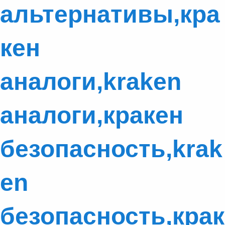
альтернативы,кра
кен
аналоги,kraken
аналоги,кракен
безопасность,krak
en
безопасность,крак