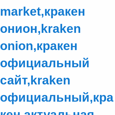
market,кракен
онион,kraken
onion,кракен
официальный
сайт,kraken
официальный,кра
кен актуальная