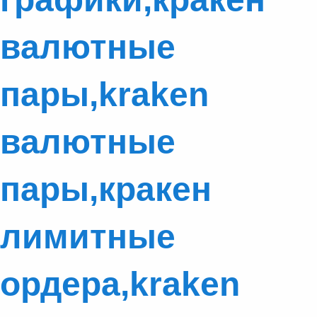
валютные
пары,kraken
валютные
пары,кракен
лимитные
ордера,kraken