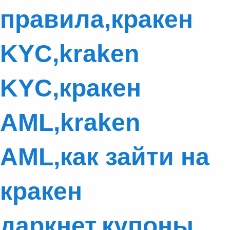
правила,кракен
KYC,kraken
KYC,кракен
AML,kraken
AML,как зайти на
кракен
даркнет,купоны