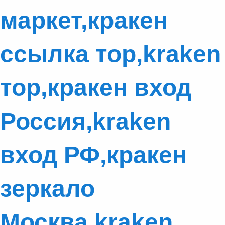
маркет,кракен
ссылка тор,kraken
тор,кракен вход
Россия,kraken
вход РФ,кракен
зеркало
Москва,kraken