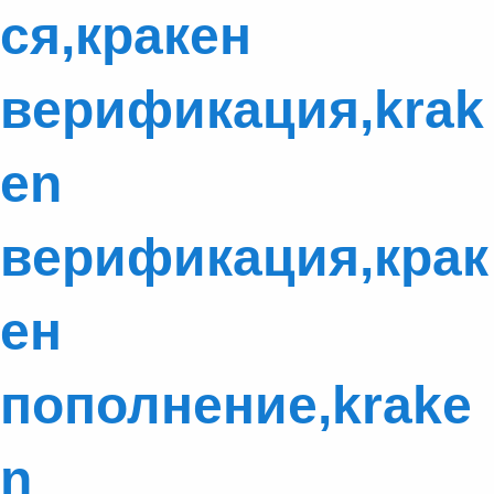
ся,кракен
верификация,krak
en
верификация,крак
ен
пополнение,krake
n