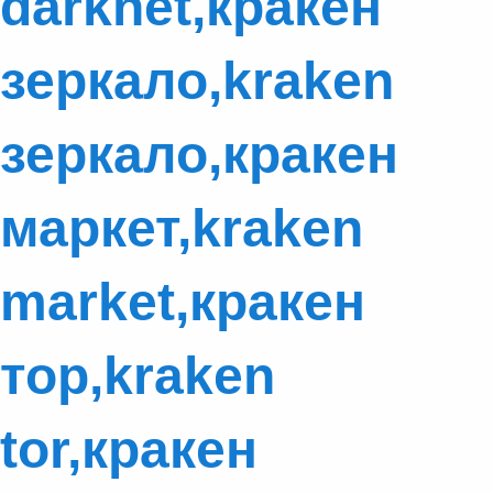
darknet,кракен
зеркало,kraken
зеркало,кракен
маркет,kraken
market,кракен
тор,kraken
tor,кракен