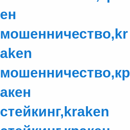
ен
мошенничество,kr
aken
мошенничество,кр
акен
стейкинг,kraken