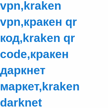
vpn,kraken
vpn,кракен qr
код,kraken qr
code,кракен
даркнет
маркет,kraken
darknet