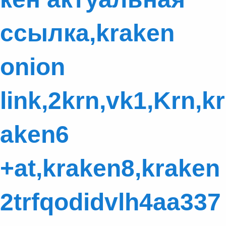
ссылка,kraken
onion
link,2krn,vk1,Krn,kr
aken6
+at,kraken8,kraken
2trfqodidvlh4aa337