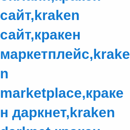
сайт,kraken
сайт,кракен
маркетплейс,krake
n
marketplace,краке
н даркнет,kraken