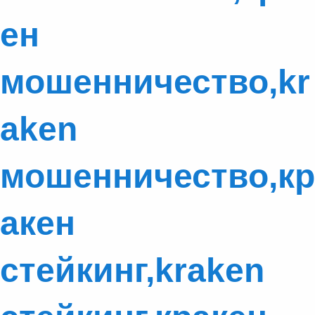
ен
мошенничество,kr
aken
мошенничество,кр
акен
стейкинг,kraken