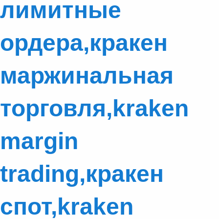
лимитные
ордера,кракен
маржинальная
торговля,kraken
margin
trading,кракен
спот,kraken