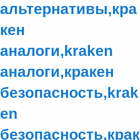
альтернативы,кра
кен
аналоги,kraken
аналоги,кракен
безопасность,krak
en
безопасность,крак