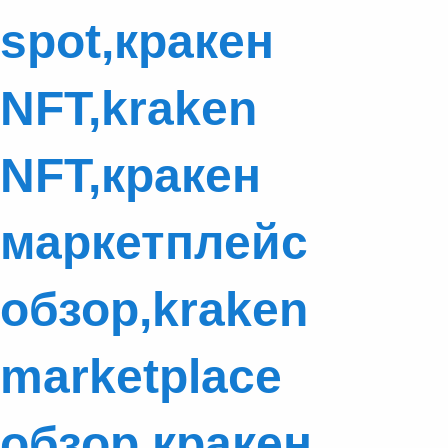
spot,кракен
NFT,kraken
NFT,кракен
маркетплейс
обзор,kraken
marketplace
обзор,кракен