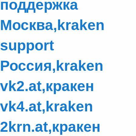
поддержка
Москва,kraken
support
Россия,kraken
vk2.at,кракен
vk4.at,kraken
2krn.at,кракен