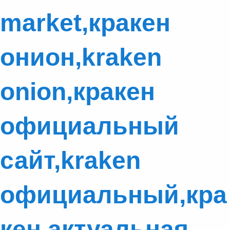
market,кракен
онион,kraken
onion,кракен
официальный
сайт,kraken
официальный,кра
кен актуальная