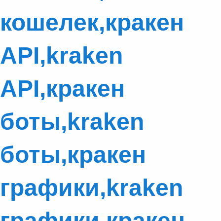
кошелек,кракен
API,kraken
API,кракен
боты,kraken
боты,кракен
графики,kraken
графики,кракен