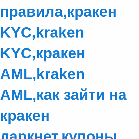
правила,кракен
KYC,kraken
KYC,кракен
AML,kraken
AML,как зайти на
кракен
даркнет,купоны