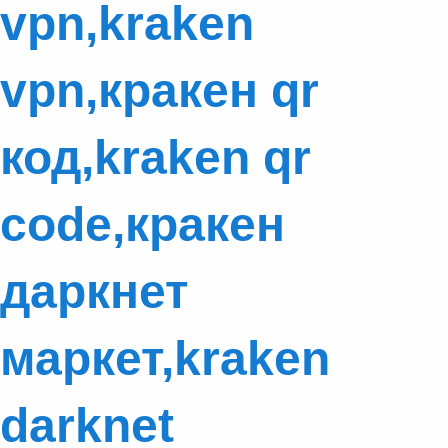
vpn,kraken
vpn,кракен qr
код,kraken qr
code,кракен
даркнет
маркет,kraken
darknet