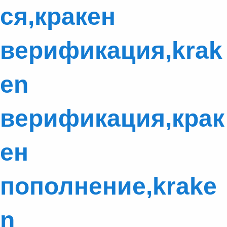
ся,кракен
верификация,krak
en
верификация,крак
ен
пополнение,krake
n