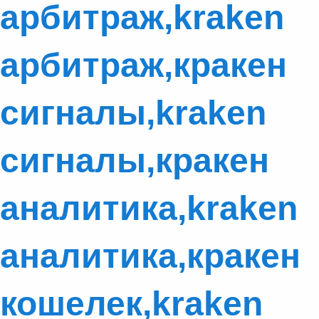
арбитраж,kraken
арбитраж,кракен
сигналы,kraken
сигналы,кракен
аналитика,kraken
аналитика,кракен
кошелек,kraken