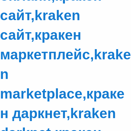
сайт,kraken
сайт,кракен
маркетплейс,krake
n
marketplace,краке
н даркнет,kraken