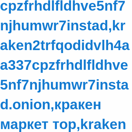
cpzfrhdlfldhve5nf7
njhumwr7instad,kr
aken2trfqodidvlh4a
a337cpzfrhdlfldhve
5nf7njhumwr7insta
d.onion,кракен
маркет тор,kraken