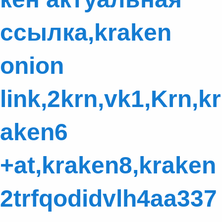
ссылка,kraken
onion
link,2krn,vk1,Krn,kr
aken6
+at,kraken8,kraken
2trfqodidvlh4aa337