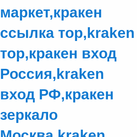
маркет,кракен
ссылка тор,kraken
тор,кракен вход
Россия,kraken
вход РФ,кракен
зеркало
Москва,kraken