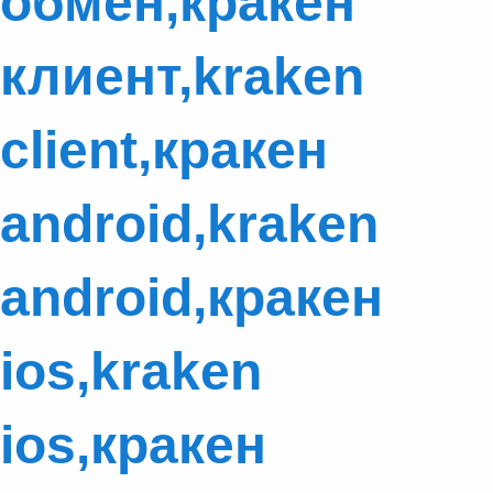
обмен,кракен
клиент,kraken
client,кракен
android,kraken
android,кракен
ios,kraken
ios,кракен