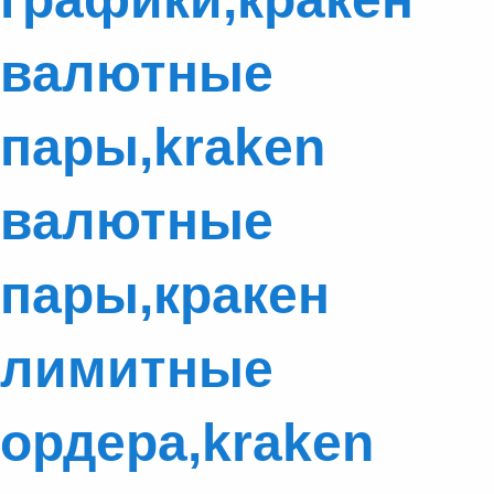
валютные
пары,kraken
валютные
пары,кракен
лимитные
ордера,kraken