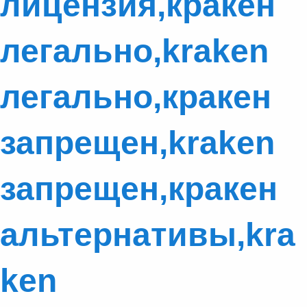
лицензия,кракен
легально,kraken
легально,кракен
запрещен,kraken
запрещен,кракен
альтернативы,kra
ken