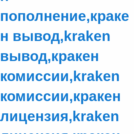
пополнение,краке
н вывод,kraken
вывод,кракен
комиссии,kraken
комиссии,кракен
лицензия,kraken