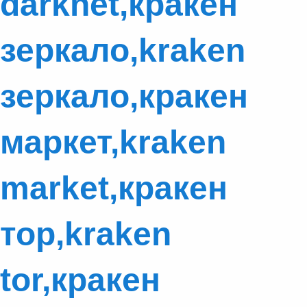
darknet,кракен
зеркало,kraken
зеркало,кракен
маркет,kraken
market,кракен
тор,kraken
tor,кракен