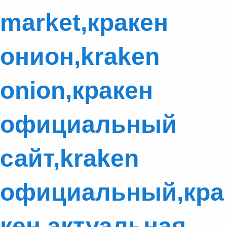
market,кракен
онион,kraken
onion,кракен
официальный
сайт,kraken
официальный,кра
кен актуальная