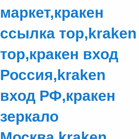
маркет,кракен
ссылка тор,kraken
тор,кракен вход
Россия,kraken
вход РФ,кракен
зеркало
Москва,kraken