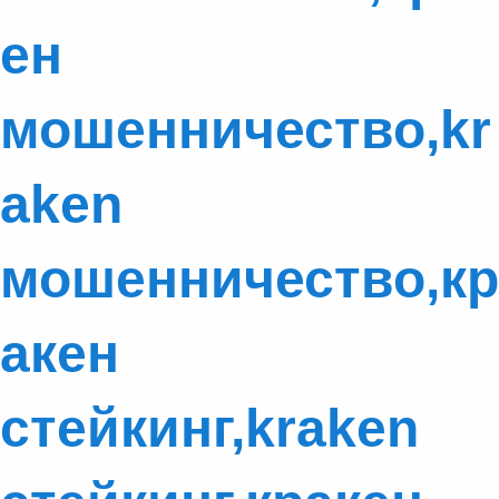
ен
мошенничество,kr
aken
мошенничество,кр
акен
стейкинг,kraken