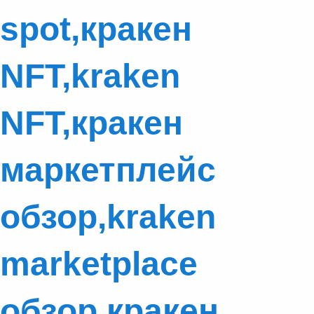
spot,кракен
NFT,kraken
NFT,кракен
маркетплейс
обзор,kraken
marketplace
обзор,кракен