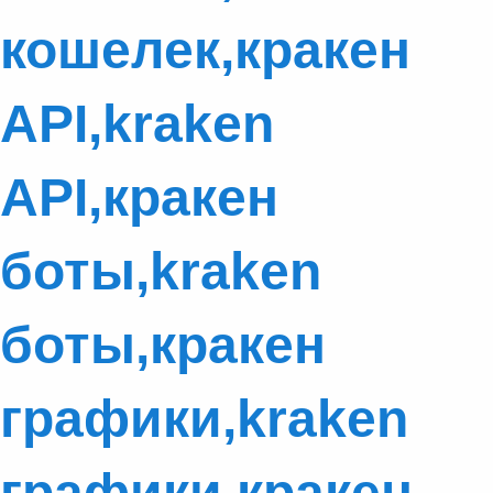
кошелек,кракен
API,kraken
API,кракен
боты,kraken
боты,кракен
графики,kraken
графики,кракен