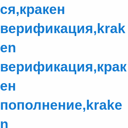
ся,кракен
верификация,krak
en
верификация,крак
ен
пополнение,krake
n