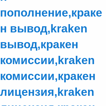
пополнение,краке
н вывод,kraken
вывод,кракен
комиссии,kraken
комиссии,кракен
лицензия,kraken