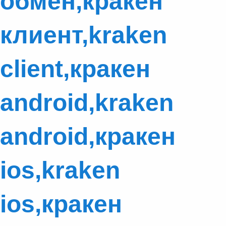
обмен,кракен
клиент,kraken
client,кракен
android,kraken
android,кракен
ios,kraken
ios,кракен