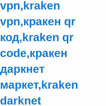
vpn,kraken
vpn,кракен qr
код,kraken qr
code,кракен
даркнет
маркет,kraken
darknet