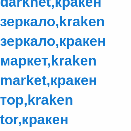
darknet,кракен
зеркало,kraken
зеркало,кракен
маркет,kraken
market,кракен
тор,kraken
tor,кракен