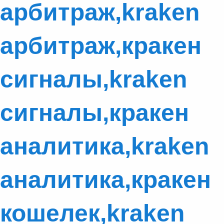
арбитраж,kraken
арбитраж,кракен
сигналы,kraken
сигналы,кракен
аналитика,kraken
аналитика,кракен
кошелек,kraken