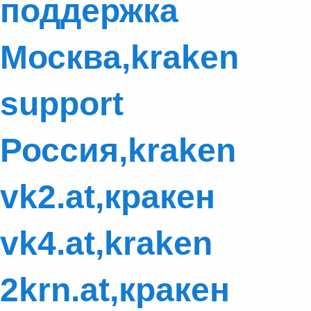
поддержка
Москва,kraken
support
Россия,kraken
vk2.at,кракен
vk4.at,kraken
2krn.at,кракен