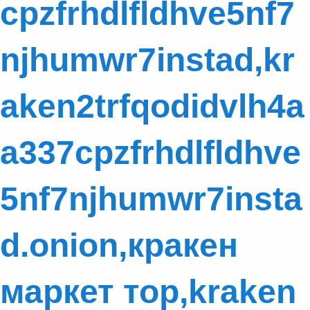
cpzfrhdlfldhve5nf7
njhumwr7instad,kr
aken2trfqodidvlh4a
a337cpzfrhdlfldhve
5nf7njhumwr7insta
d.onion,кракен
маркет тор,kraken