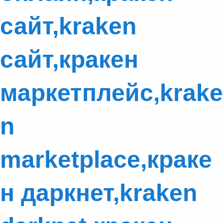
сайт,kraken
сайт,кракен
маркетплейс,krake
n
marketplace,краке
н даркнет,kraken