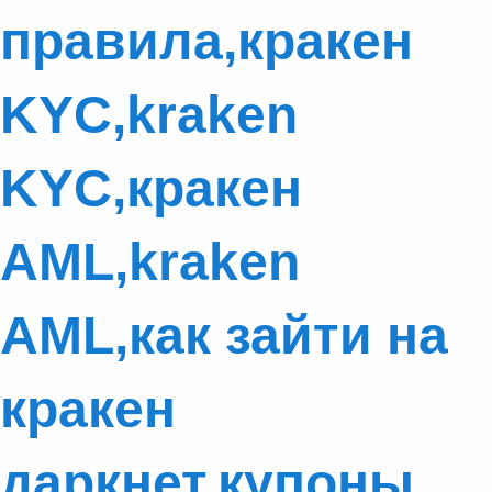
правила,кракен
KYC,kraken
KYC,кракен
AML,kraken
AML,как зайти на
кракен
даркнет,купоны