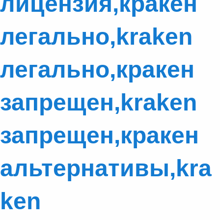
лицензия,кракен
легально,kraken
легально,кракен
запрещен,kraken
запрещен,кракен
альтернативы,kra
ken