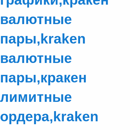
валютные
пары,kraken
валютные
пары,кракен
лимитные
ордера,kraken