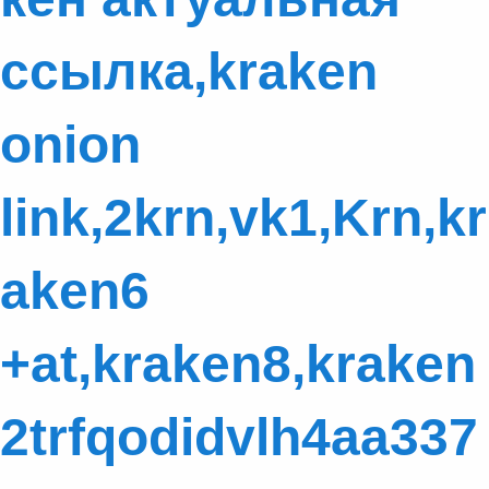
ссылка,kraken
onion
link,2krn,vk1,Krn,kr
aken6
+at,kraken8,kraken
2trfqodidvlh4aa337