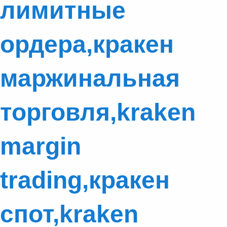
лимитные
ордера,кракен
маржинальная
торговля,kraken
margin
trading,кракен
спот,kraken