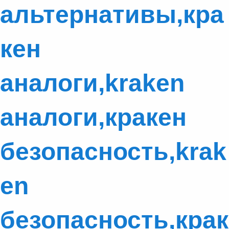
альтернативы,кра
кен
аналоги,kraken
аналоги,кракен
безопасность,krak
en
безопасность,крак